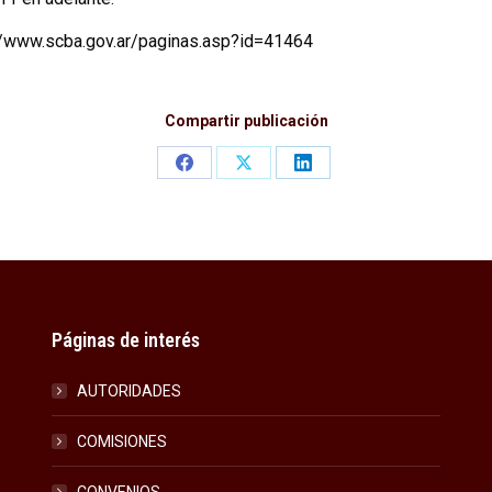
s://www.scba.gov.ar/paginas.asp?id=41464
Compartir publicación
Share
Share
Share
on
on
on
Facebook
X
LinkedIn
Páginas de interés
AUTORIDADES
COMISIONES