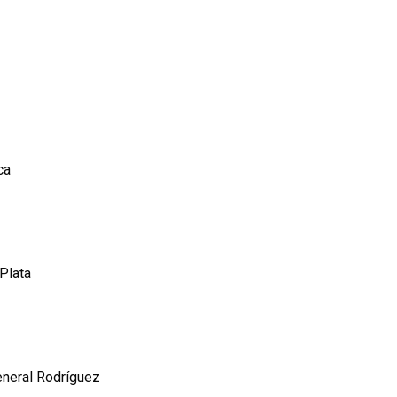
ca
 Plata
eneral Rodríguez