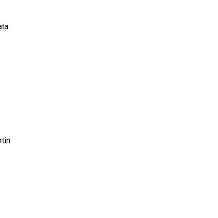
ata
tin