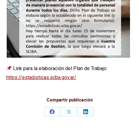
Link para la elaboración del Plan de Trabajo:
https://estadisticas.scba.gov.ar/
Compartir publicación
Share
Share
Share
on
on
on
Facebook
X
LinkedIn