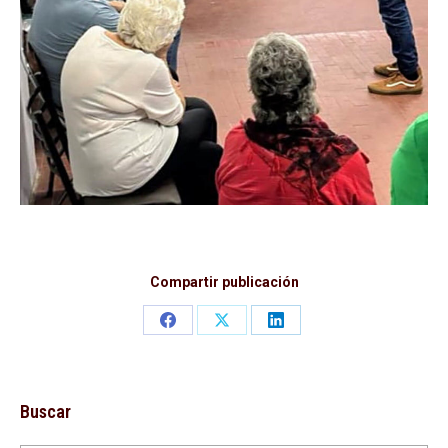
Compartir publicación
Share
Share
Share
on
on
on
Facebook
X
LinkedIn
Buscar