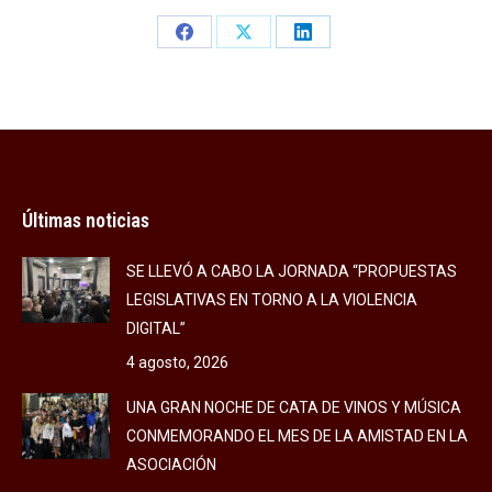
Share
Share
Share
on
on
on
Facebook
X
LinkedIn
Últimas noticias
SE LLEVÓ A CABO LA JORNADA “PROPUESTAS
LEGISLATIVAS EN TORNO A LA VIOLENCIA
DIGITAL”
4 agosto, 2026
UNA GRAN NOCHE DE CATA DE VINOS Y MÚSICA
CONMEMORANDO EL MES DE LA AMISTAD EN LA
ASOCIACIÓN