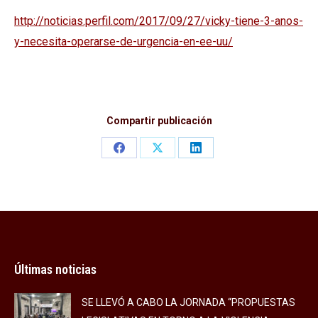
http://noticias.perfil.com/2017/09/27/vicky-tiene-3-anos-
y-necesita-operarse-de-urgencia-en-ee-uu/
Compartir publicación
Share
Share
Share
on
on
on
Facebook
X
LinkedIn
Últimas noticias
SE LLEVÓ A CABO LA JORNADA “PROPUESTAS