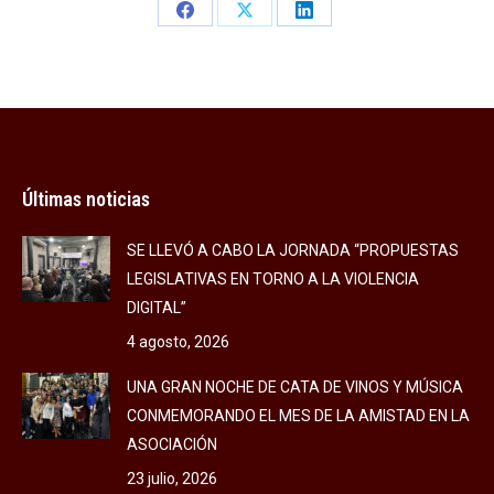
Share
Share
Share
on
on
on
Facebook
X
LinkedIn
Últimas noticias
SE LLEVÓ A CABO LA JORNADA “PROPUESTAS
LEGISLATIVAS EN TORNO A LA VIOLENCIA
DIGITAL”
4 agosto, 2026
UNA GRAN NOCHE DE CATA DE VINOS Y MÚSICA
CONMEMORANDO EL MES DE LA AMISTAD EN LA
ASOCIACIÓN
23 julio, 2026