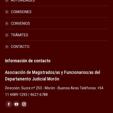
AUTORIDADES
COMISIONES
CONVENIOS
TRÁMITES
CONTACTO
Información de contacto
Asociación de Magistrados/as y Funcionarios/as del
Departamento Judicial Morón
Dirección: Sucre nº 253 - Morón - Buenos Aires Teléfonos: +54
11 4489-1293 / 4627-6788
Encuéntranos en:
Facebook
YouTube
Instagram