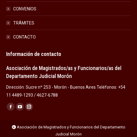
CONVENIOS
TRÁMITES
CONTACTO
Información de contacto
Asociación de Magistrados/as y Funcionarios/as del
Departamento Judicial Morón
Dirección: Sucre nº 253 - Morón - Buenos Aires Teléfonos: +54
11 4489-1293 / 4627-6788
Encuéntranos en:
Facebook
YouTube
Instagram
page
page
page
opens
opens
opens
Asociación de Magistrados y Funcionarios del Departamento
Judicial Morón
in
in
in