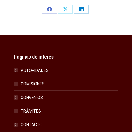
Share
Share
Share
on
on
on
Facebook
X
LinkedIn
Páginas de interés
AUTORIDADES
COMISIONES
CONVENIOS
TRÁMITES
CONTACTO