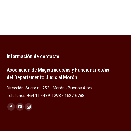
Información de contacto
Asociación de Magistrados/as y Funcionarios/as
del Departamento Judicial Morón
Dirección: Sucre nº 253 - Morón - Buenos Aires
Teléfonos: +54 11 4489-1293 / 4627-6788
Encuéntranos en:
Facebook
YouTube
Instagram
page
page
page
opens
opens
opens