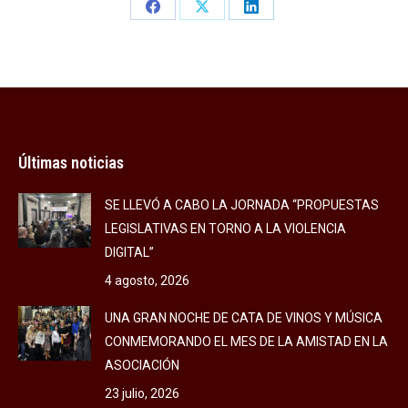
Share
Share
Share
on
on
on
Facebook
X
LinkedIn
Últimas noticias
SE LLEVÓ A CABO LA JORNADA “PROPUESTAS
LEGISLATIVAS EN TORNO A LA VIOLENCIA
DIGITAL”
4 agosto, 2026
UNA GRAN NOCHE DE CATA DE VINOS Y MÚSICA
CONMEMORANDO EL MES DE LA AMISTAD EN LA
ASOCIACIÓN
23 julio, 2026