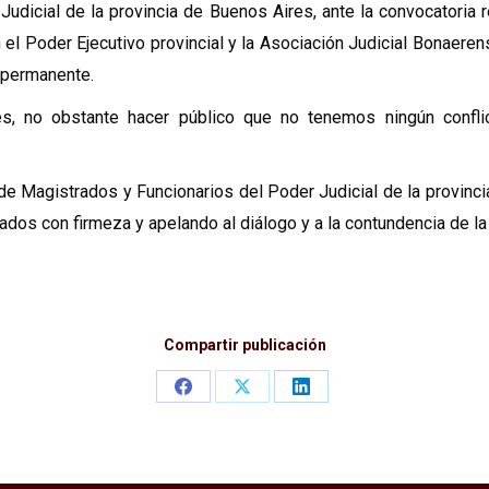
udicial de la provincia de Buenos Aires, ante la convocatoria 
n el Poder Ejecutivo provincial y la Asociación Judicial Bonaeren
 permanente.
es, no obstante hacer público que no tenemos ningún confl
 de Magistrados y Funcionarios del Poder Judicial de la provinc
dos con firmeza y apelando al diálogo y a la contundencia de la 
Compartir publicación
Share
Share
Share
on
on
on
Facebook
X
LinkedIn