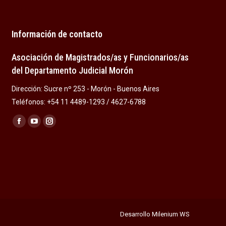
Información de contacto
Asociación de Magistrados/as y Funcionarios/as
del Departamento Judicial Morón
Dirección: Sucre nº 253 - Morón - Buenos Aires
Teléfonos: +54 11 4489-1293 / 4627-6788
Encuéntranos en:
Facebook
YouTube
Instagram
page
page
page
opens
opens
opens
in
in
in
new
new
new
window
window
window
Desarrollo Milenium WS