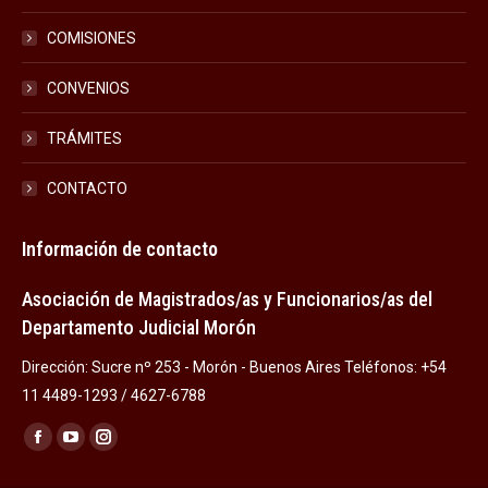
COMISIONES
CONVENIOS
TRÁMITES
CONTACTO
Información de contacto
Asociación de Magistrados/as y Funcionarios/as del
Departamento Judicial Morón
Dirección: Sucre nº 253 - Morón - Buenos Aires Teléfonos: +54
11 4489-1293 / 4627-6788
Encuéntranos en:
Facebook
YouTube
Instagram
page
page
page