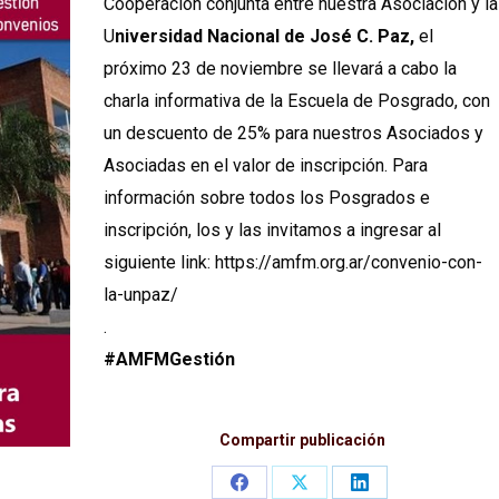
Cooperación conjunta entre nuestra Asociación y la
U
niversidad Nacional de José C. Paz,
el
próximo 23 de noviembre se llevará a cabo la
charla informativa de la Escuela de Posgrado, con
un descuento de 25% para nuestros Asociados y
Asociadas en el valor de inscripción. Para
información sobre todos los Posgrados e
inscripción, los y las invitamos a ingresar al
siguiente link: https://amfm.org.ar/convenio-con-
la-unpaz/
.
#AMFMGestión
Compartir publicación
Share
Share
Share