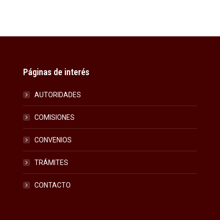
on
on
on
Facebook
X
LinkedIn
Páginas de interés
AUTORIDADES
COMISIONES
CONVENIOS
TRÁMITES
CONTACTO