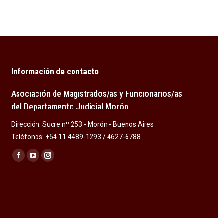
Información de contacto
Asociación de Magistrados/as y Funcionarios/as
del Departamento Judicial Morón
Dirección: Sucre nº 253 - Morón - Buenos Aires
Teléfonos: +54 11 4489-1293 / 4627-6788
Encuéntranos en:
Facebook
YouTube
Instagram
page
page
page
opens
opens
opens
in
in
in
new
new
new