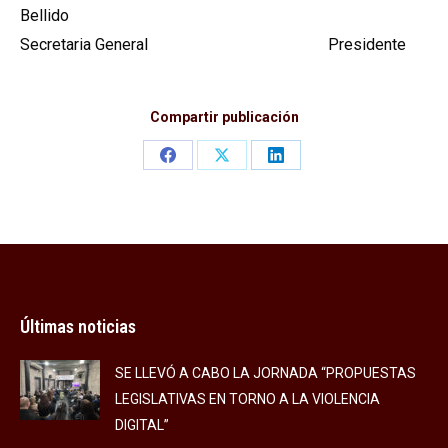
Bellido
Secretaria General Presidente
Compartir publicación
Share
Share
Share
on
on
on
Facebook
X
LinkedIn
Últimas noticias
SE LLEVÓ A CABO LA JORNADA “PROPUESTAS
LEGISLATIVAS EN TORNO A LA VIOLENCIA
DIGITAL”