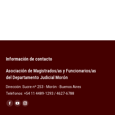
Información de contacto
Asociación de Magistrados/as y Funcionarios/as
del Departamento Judicial Morón
Dirección: Sucre nº 253 - Morón - Buenos Aires
Teléfonos: +54 11 4489-1293 / 4627-6788
Encuéntranos en:
Facebook
YouTube
Instagram
page
page
page