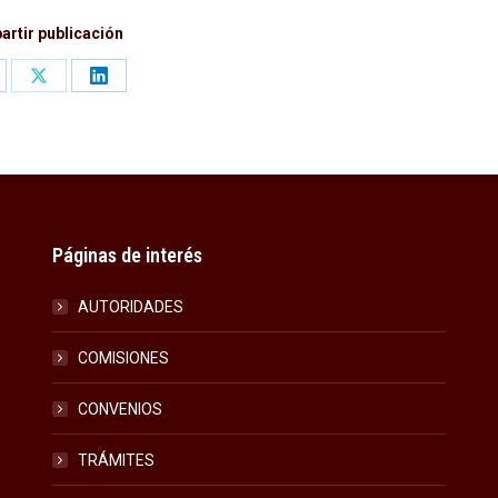
rtir publicación
are
Share
Share
on
on
cebook
X
LinkedIn
Páginas de interés
AUTORIDADES
COMISIONES
CONVENIOS
TRÁMITES