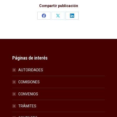
Compartir publicación
Share
Share
Share
on
on
on
Facebook
X
LinkedIn
Páginas de interés
AUTORIDADES
COMISIONES
CONVENIOS
TRÁMITES