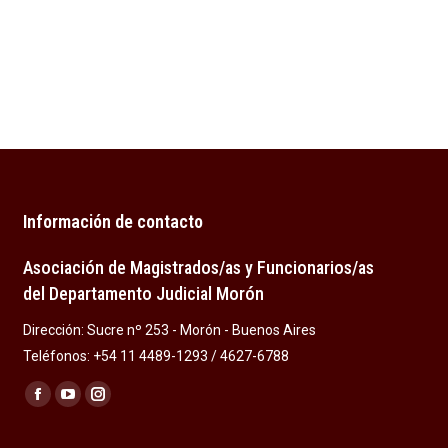
Información de contacto
Asociación de Magistrados/as y Funcionarios/as
del Departamento Judicial Morón
Dirección: Sucre nº 253 - Morón - Buenos Aires
Teléfonos: +54 11 4489-1293 / 4627-6788
Encuéntranos en:
Facebook
YouTube
Instagram
page
page
page