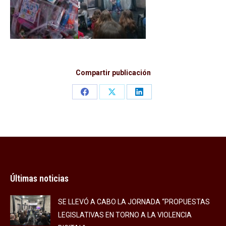
Compartir publicación
Share
Share
Share
on
on
on
Facebook
X
LinkedIn
Últimas noticias
SE LLEVÓ A CABO LA JORNADA “PROPUESTAS
LEGISLATIVAS EN TORNO A LA VIOLENCIA