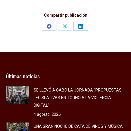
Compartir publicación
Share
Share
Share
on
on
on
Facebook
X
LinkedIn
Últimas noticias
SE LLEVÓ A CABO LA JORNADA “PROPUESTAS
LEGISLATIVAS EN TORNO A LA VIOLENCIA
DIGITAL”
4 agosto, 2026
UNA GRAN NOCHE DE CATA DE VINOS Y MÚSICA