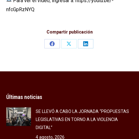
Para ver el video, ingresar a: https://youtu.be/-
nfcGpRzNYQ
Compartir publicación
Share
Share
Share
on
on
on
Facebook
X
LinkedIn
Últimas noticias
SE LLEVÓ A CABO LA JORNADA “PROPUESTAS
LEGISLATIVAS EN TORNO A LA VIOLENCIA
DIGITAL”
4 agosto, 2026