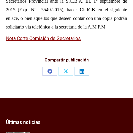
Secretarios Provincial ante la S.C.B.A. EL 1° septiembre de
2015 (Exp. N°
5549-2015), hacer
CLICK
en el siguiente
enlace, o bien aquellos que deseen contar con una copia podrán
solicitarlo vía telefónica a la secretaría de la A.M.F.M.
Nota Corte Comisión de Secretarios
Compartir publicación
Share
Share
Share
on
on
on
Facebook
X
LinkedIn
Últimas noticias