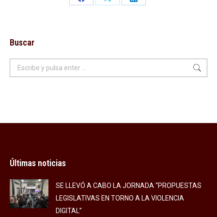
Share
Share
Share
on
on
on
Facebook
X
LinkedIn
Buscar
Buscar:
Últimas noticias
SE LLEVÓ A CABO LA JORNADA “PROPUESTAS
LEGISLATIVAS EN TORNO A LA VIOLENCIA
DIGITAL”