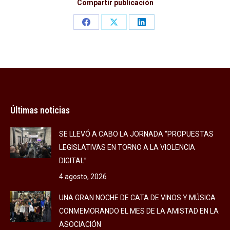
Compartir publicación
Share
Share
Share
on
on
on
Facebook
X
LinkedIn
Últimas noticias
SE LLEVÓ A CABO LA JORNADA “PROPUESTAS
LEGISLATIVAS EN TORNO A LA VIOLENCIA
DIGITAL”
4 agosto, 2026
UNA GRAN NOCHE DE CATA DE VINOS Y MÚSICA
CONMEMORANDO EL MES DE LA AMISTAD EN LA
ASOCIACIÓN