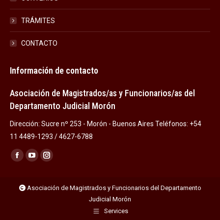
TRÁMITES
CONTACTO
Información de contacto
Asociación de Magistrados/as y Funcionarios/as del
Departamento Judicial Morón
Dirección: Sucre nº 253 - Morón - Buenos Aires Teléfonos: +54
11 4489-1293 / 4627-6788
Encuéntranos en:
Facebook
YouTube
Instagram
page
page
page
opens
opens
opens
Asociación de Magistrados y Funcionarios del Departamento
Judicial Morón
in
in
in
Services
new
new
new