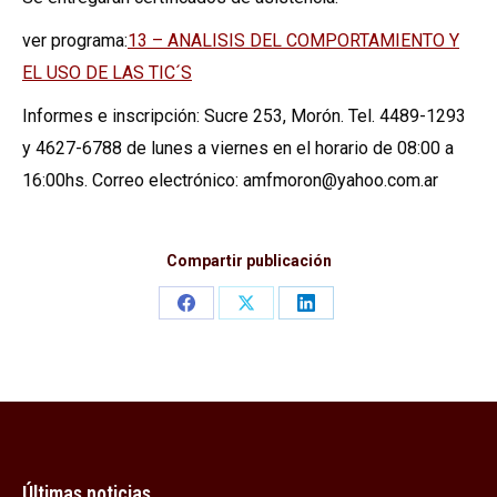
ver programa:
13 – ANALISIS DEL COMPORTAMIENTO Y
EL USO DE LAS TIC´S
Informes e inscripción: Sucre 253, Morón. Tel. 4489-1293
y 4627-6788 de lunes a viernes en el horario de 08:00 a
16:00hs. Correo electrónico: amfmoron@yahoo.com.ar
Compartir publicación
Share
Share
Share
on
on
on
Facebook
X
LinkedIn
Últimas noticias