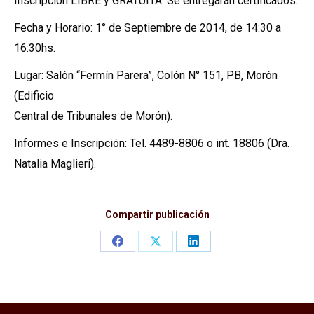
Inscripción LIBRE y GRATUITA. Se entregarán certificados.
Fecha y Horario: 1° de Septiembre de 2014, de 14:30 a
16:30hs.
Lugar: Salón “Fermín Parera”, Colón N° 151, PB, Morón
(Edificio
Central de Tribunales de Morón).
Informes e Inscripción: Tel. 4489-8806 o int. 18806 (Dra.
Natalia Maglieri).
Compartir publicación
Share
Share
Share
on
on
on
Facebook
X
LinkedIn