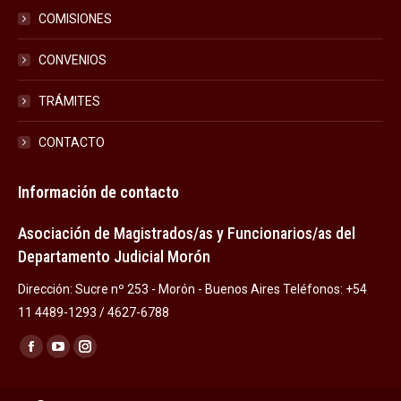
COMISIONES
CONVENIOS
TRÁMITES
CONTACTO
Información de contacto
Asociación de Magistrados/as y Funcionarios/as del
Departamento Judicial Morón
Dirección: Sucre nº 253 - Morón - Buenos Aires Teléfonos: +54
11 4489-1293 / 4627-6788
Encuéntranos en:
Facebook
YouTube
Instagram
page
page
page