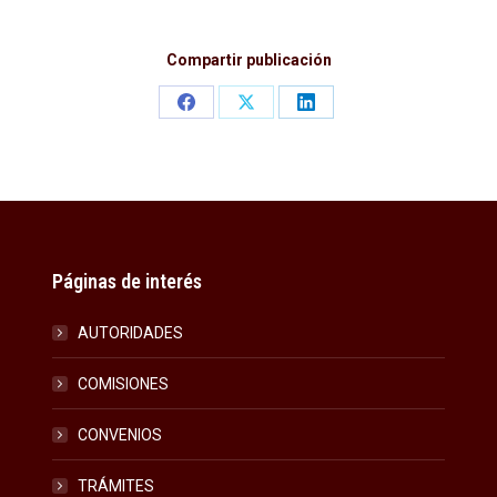
Compartir publicación
Share
Share
Share
on
on
on
Facebook
X
LinkedIn
Páginas de interés
AUTORIDADES
COMISIONES
CONVENIOS
TRÁMITES