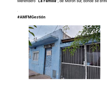
Merendero
“La Familia”
, de Morón sur, donde se bri
.
#AMFMGestión