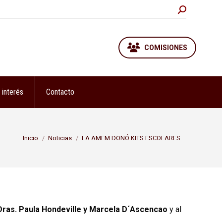
Buscar:
COMISIONES
 interés
Contacto
Estás aquí:
Inicio
Noticias
LA AMFM DONÓ KITS ESCOLARES
Dras. Paula Hondeville y Marcela D´Ascencao
y al