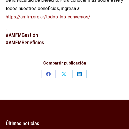
de la Facultad de Derecho. Para conocer más sobre éste y
todos nuestros beneficios, ingresá a:
https://amfm.org.ar/todos-los-convenios/
.
#AMFMGestión
#AMFMBeneficios
Compartir publicación
Share
Share
Share
on
on
on
Facebook
X
LinkedIn
Últimas noticias