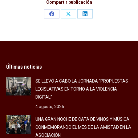
Compartir publicación
Share
Share
Share
on
on
on
Facebook
X
LinkedIn
Últimas noticias
SE LLEVÓ A CABO LA JORNADA “PROPUESTAS
LEGISLATIVAS EN TORNO A LA VIOLENCIA
DIGITAL”
4 agosto, 2026
UNA GRAN NOCHE DE CATA DE VINOS Y MÚSICA
CONMEMORANDO EL MES DE LA AMISTAD EN LA
ASOCIACIÓN