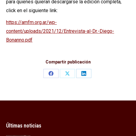
para quienes quieran descargarse la edición completa,
click en el siguiente link:
https://amfm.org.ar/wp-
content/uploads/2021/12/Entrevista-al-Dr.-Diego-
Bonanno.pdf
Compartir publicación
Share
Share
Share
on
on
on
Facebook
X
LinkedIn
Últimas noticias