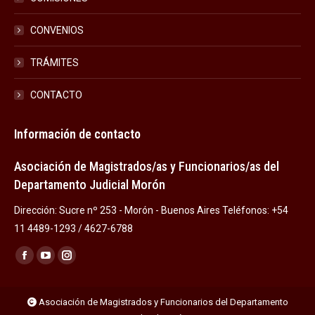
CONVENIOS
TRÁMITES
CONTACTO
Información de contacto
Asociación de Magistrados/as y Funcionarios/as del
Departamento Judicial Morón
Dirección: Sucre nº 253 - Morón - Buenos Aires Teléfonos: +54
11 4489-1293 / 4627-6788
Encuéntranos en:
Facebook
YouTube
Instagram
page
page
page
opens
opens
opens
Asociación de Magistrados y Funcionarios del Departamento