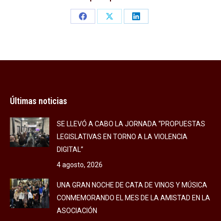
Share
Share
Share
on
on
on
Facebook
X
LinkedIn
Últimas noticias
SE LLEVÓ A CABO LA JORNADA “PROPUESTAS
LEGISLATIVAS EN TORNO A LA VIOLENCIA
DIGITAL”
4 agosto, 2026
UNA GRAN NOCHE DE CATA DE VINOS Y MÚSICA
CONMEMORANDO EL MES DE LA AMISTAD EN LA
ASOCIACIÓN