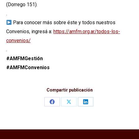
(Dorrego 151).
.
Para conocer más sobre éste y todos nuestros
Convenios, ingresá a:
https://amfm.org.ar/todos-los-
convenios/
.
#AMFMGestión
#AMFMConvenios
Compartir publicación
Share
Share
Share
on
on
on
Facebook
X
LinkedIn