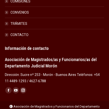
COMISIONES
CONVENIOS
TRÁMITES
CONTACTO
Información de contacto
Asociación de Magistrados/as y Funcionarios/as del
Departamento Judicial Morón
Dirección: Sucre nº 253 - Morón - Buenos Aires Teléfonos: +54
11 4489-1293 / 4627-6788
Encuéntranos en:
Facebook
YouTube
Instagram
page
page
page
opens
opens
opens
Asociación de Magistrados y Funcionarios del Departamento