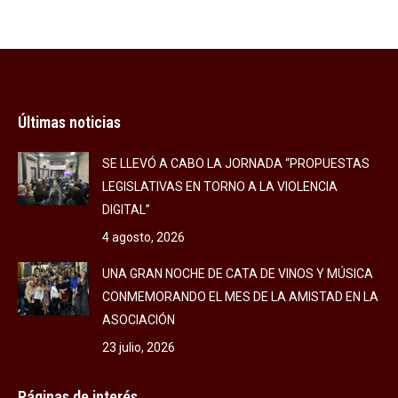
on
on
on
Facebook
X
LinkedIn
Últimas noticias
SE LLEVÓ A CABO LA JORNADA “PROPUESTAS
LEGISLATIVAS EN TORNO A LA VIOLENCIA
DIGITAL”
4 agosto, 2026
UNA GRAN NOCHE DE CATA DE VINOS Y MÚSICA
CONMEMORANDO EL MES DE LA AMISTAD EN LA
ASOCIACIÓN
23 julio, 2026
Páginas de interés