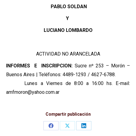
PABLO SOLDAN
Y
LUCIANO LOMBARDO
ACTIVIDAD NO ARANCELADA
INFORMES E INSCRIPCION:
Sucre nº 253 – Morón –
Buenos Aires | Teléfonos: 4489-1293 / 4627-6788.
Lunes a Viernes de 8:00 a 16:00 hs. E-mail:
amfmoron@yahoo.com.ar
Compartir publicación
Share
Share
Share