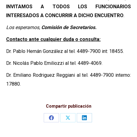
INVITAMOS A TODOS
LOS FUNCIONARIOS
INTERESADOS A CONCURRIR A DICHO ENCUENTRO
.
Los esperamos,
Comisión de Secretarios.
Contacto ante cualquier duda o consulta:
Dr. Pablo Hernán González al tel. 4489-7900 int: 18455.
Dr. Nicolás Pablo Emiliozzi al tel. 4489-4069.
Dr. Emiliano Rodriguez Reggiani al tel. 4489-7900 interno:
17880.
Compartir publicación
Share
Share
Share
on
on
on