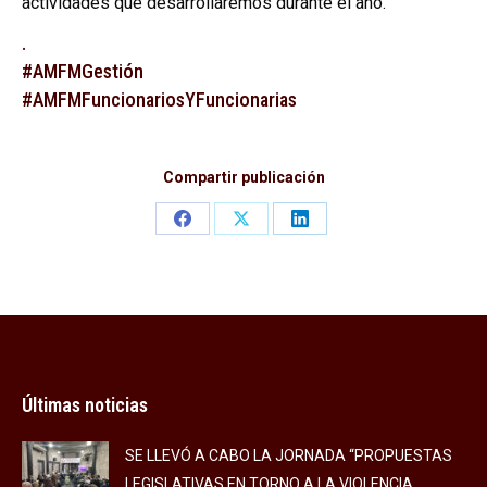
actividades que desarrollaremos durante el año.
.
#AMFMGestión
#AMFMFuncionariosYFuncionarias
Compartir publicación
Share
Share
Share
on
on
on
Facebook
X
LinkedIn
Últimas noticias
SE LLEVÓ A CABO LA JORNADA “PROPUESTAS
LEGISLATIVAS EN TORNO A LA VIOLENCIA