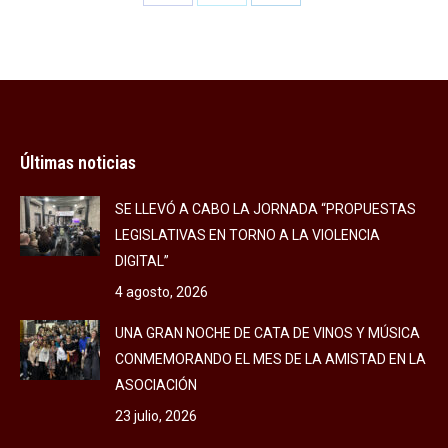
Share
Share
Share
on
on
on
Facebook
X
LinkedIn
Últimas noticias
SE LLEVÓ A CABO LA JORNADA “PROPUESTAS
LEGISLATIVAS EN TORNO A LA VIOLENCIA
DIGITAL”
4 agosto, 2026
UNA GRAN NOCHE DE CATA DE VINOS Y MÚSICA
CONMEMORANDO EL MES DE LA AMISTAD EN LA
ASOCIACIÓN
23 julio, 2026