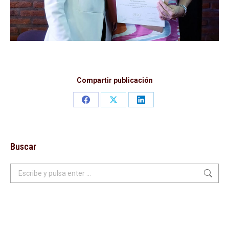
Compartir publicación
Share
Share
Share
on
on
on
Facebook
X
LinkedIn
Buscar
Buscar: