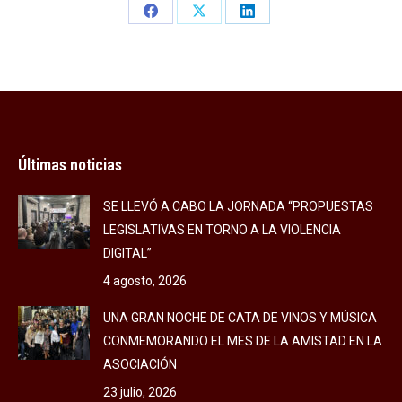
Share
Share
Share
on
on
on
Facebook
X
LinkedIn
Últimas noticias
SE LLEVÓ A CABO LA JORNADA “PROPUESTAS
LEGISLATIVAS EN TORNO A LA VIOLENCIA
DIGITAL”
4 agosto, 2026
UNA GRAN NOCHE DE CATA DE VINOS Y MÚSICA
CONMEMORANDO EL MES DE LA AMISTAD EN LA
ASOCIACIÓN
23 julio, 2026