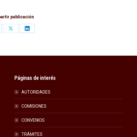
rtir publicación
are
Share
Share
on
on
cebook
X
LinkedIn
Páginas de interés
AUTORIDADES
COMISIONES
CONVENIOS
TRÁMITES