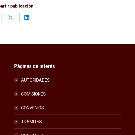
rtir publicación
are
Share
Share
on
on
cebook
X
LinkedIn
Páginas de interés
AUTORIDADES
COMISIONES
CONVENIOS
TRÁMITES