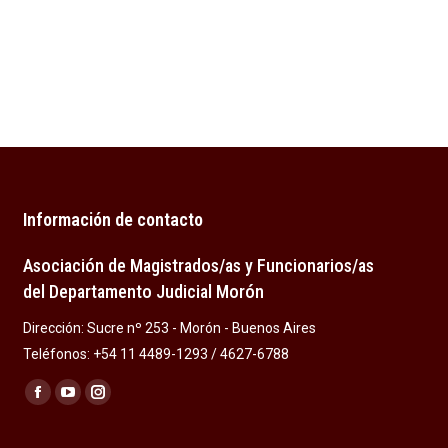
Información de contacto
Asociación de Magistrados/as y Funcionarios/as
del Departamento Judicial Morón
Dirección: Sucre nº 253 - Morón - Buenos Aires
Teléfonos: +54 11 4489-1293 / 4627-6788
Encuéntranos en:
Facebook
YouTube
Instagram
page
page
page