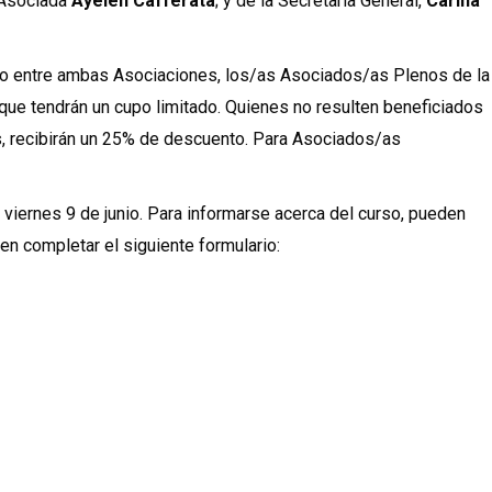
a Asociada
Ayelén Cafferata
; y de la Secretaria General,
Carina
io entre ambas Asociaciones, los/as Asociados/as Plenos de la
que tendrán un cupo limitado. Quienes no resulten beneficiados
s, recibirán un 25% de descuento. Para Asociados/as
l viernes 9 de junio. Para informarse acerca del curso, pueden
ben completar el siguiente formulario: