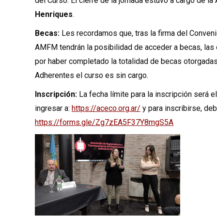
del Curso. El cierre de la jornada estuvo a cargo de l
Henriques
.
Becas:
Les recordamos que, tras la firma del Conven
AMFM tendrán la posibilidad de acceder a becas, las 
por haber completado la totalidad de becas otorgada
Adherentes el curso es sin cargo.
Inscripción:
La fecha límite para la inscripción será e
ingresar a:
https://aceco.org.ar/
y para inscribirse, de
https://forms.gle/Zg7zEA5F37Y8mgS5A