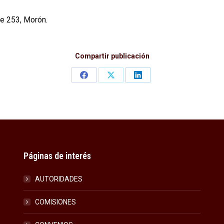
e 253, Morón.
Compartir publicación
Share
Share
Share
on
on
on
Facebook
X
LinkedIn
Páginas de interés
AUTORIDADES
COMISIONES