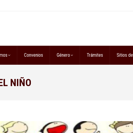
omos
Convenios
Género
Trámites
Sitios de
EL NIÑO