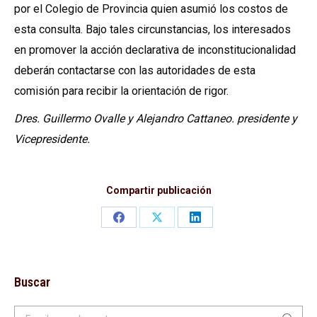
por el Colegio de Provincia quien asumió los costos de
esta consulta. Bajo tales circunstancias, los interesados
en promover la acción declarativa de inconstitucionalidad
deberán contactarse con las autoridades de esta
comisión para recibir la orientación de rigor.
Dres. Guillermo Ovalle y Alejandro Cattaneo. presidente y
Vicepresidente.
Compartir publicación
Share
Share
Share
on
on
on
Facebook
X
LinkedIn
Buscar
Buscar: