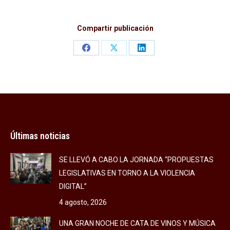
Compartir publicación
Share
Share
Share
on
on
on
Facebook
X
LinkedIn
Últimas noticias
SE LLEVÓ A CABO LA JORNADA “PROPUESTAS
LEGISLATIVAS EN TORNO A LA VIOLENCIA
DIGITAL”
4 agosto, 2026
UNA GRAN NOCHE DE CATA DE VINOS Y MÚSICA