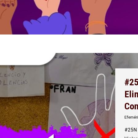
#25
Eli
Con
Efemér
#25N |