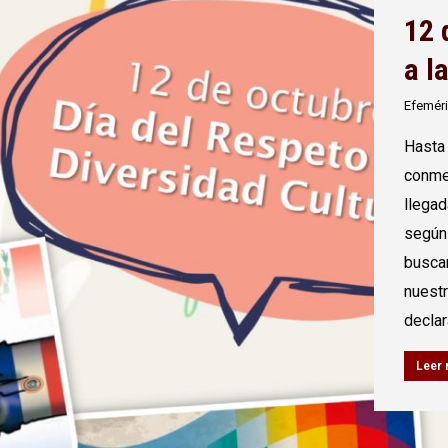
12 
a l
Efemér
Hasta 
conmem
llegad
según 
buscan
nuestr
decla
Leer