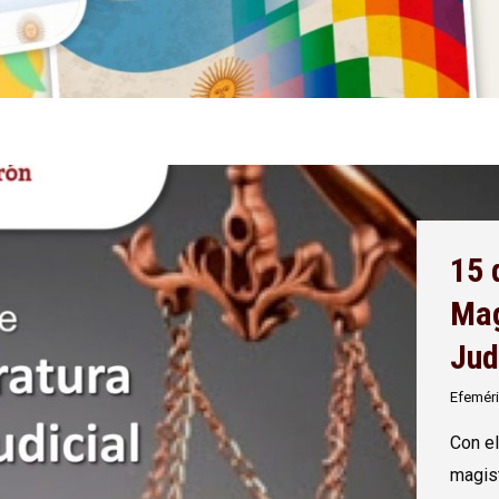
15 
Mag
Jud
Efemér
Con el
magist