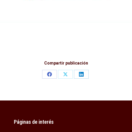
Compartir publicación
Share
Share
Share
on
on
on
Facebook
X
LinkedIn
Páginas de interés