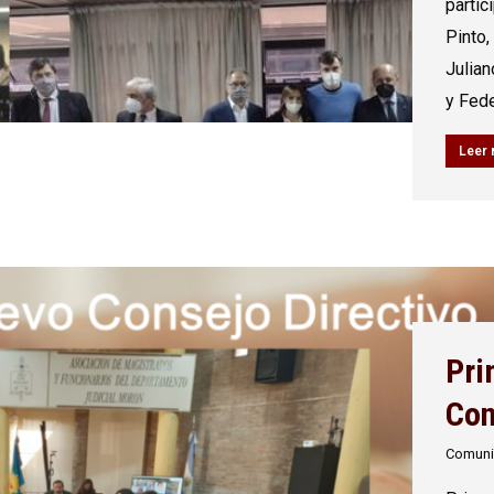
partic
Pinto,
Julia
y Fed
Leer
Pri
Con
Comun