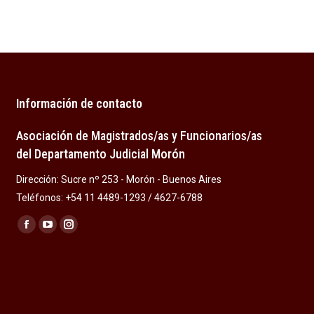
Información de contacto
Asociación de Magistrados/as y Funcionarios/as
del Departamento Judicial Morón
Dirección: Sucre nº 253 - Morón - Buenos Aires
Teléfonos: +54 11 4489-1293 / 4627-6788
Encuéntranos en:
Facebook
YouTube
Instagram
page
page
page
opens
opens
opens
in
in
in
new
new
new