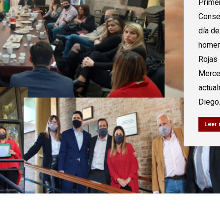
Prime
Consej
día de
homen
Rojas 
Merce
actual
Diego
Leer