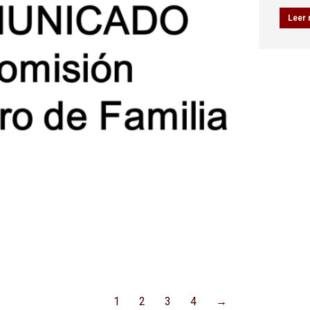
Leer
1
2
3
4
→