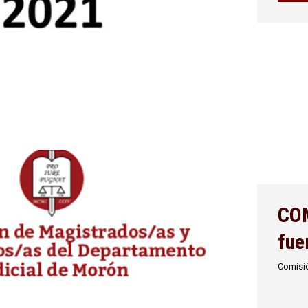
CO
fue
Comisió