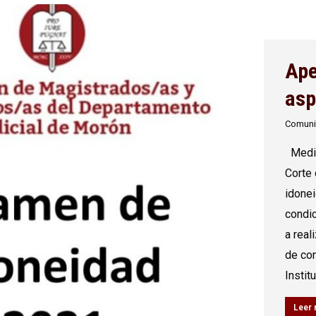
Ape
asp
Comun
Media
Corte
idonei
condic
a real
de con
Instit
Leer