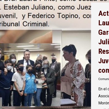
Act
Lau
Gar
Jul
Res
Juv
com
Comun
En el 
Asoci
Morón