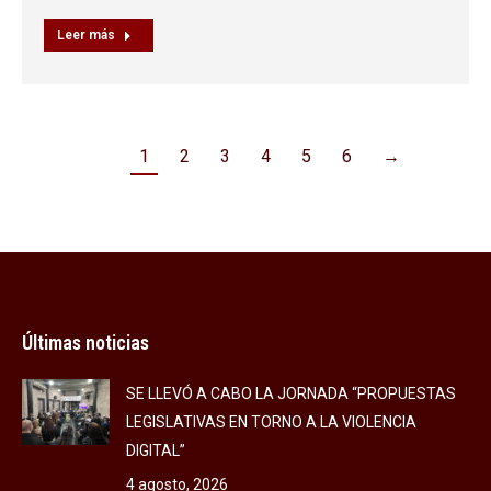
Leer más
1
2
3
4
5
6
→
Últimas noticias
SE LLEVÓ A CABO LA JORNADA “PROPUESTAS
LEGISLATIVAS EN TORNO A LA VIOLENCIA
DIGITAL”
4 agosto, 2026