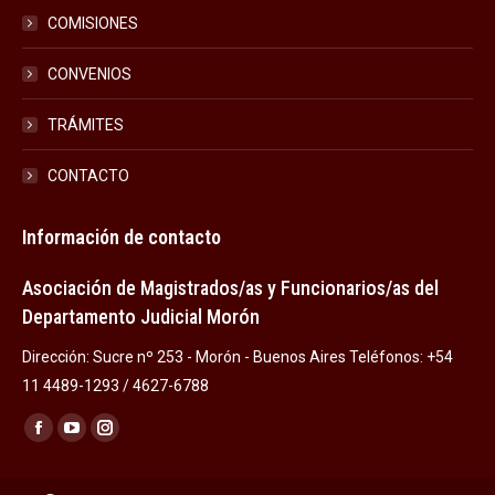
COMISIONES
CONVENIOS
TRÁMITES
CONTACTO
Información de contacto
Asociación de Magistrados/as y Funcionarios/as del
Departamento Judicial Morón
Dirección: Sucre nº 253 - Morón - Buenos Aires Teléfonos: +54
11 4489-1293 / 4627-6788
Encuéntranos en:
Facebook
YouTube
Instagram
page
page
page