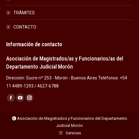
TRÁMITES
CONTACTO
Información de contacto
Asociación de Magistrados/as y Funcionarios/as del
Departamento Judicial Morón
Dirección: Sucre nº 253 - Morón - Buenos Aires Teléfonos: +54
11 4489-1293 / 4627-6788
Encuéntranos en:
Facebook
YouTube
Instagram
page
page
page
opens
opens
opens
Asociación de Magistrados y Funcionarios del Departamento
Judicial Morón
in
in
in
Services
new
new
new